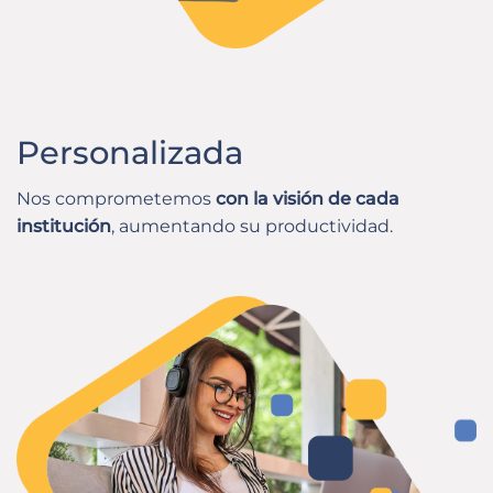
Personalizada
Nos comprometemos
con la visión de cada
institución
, aumentando su productividad.