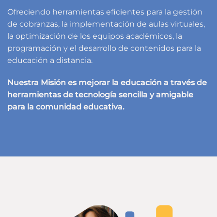
Ofreciendo herramientas eficientes para la gestión
de cobranzas, la implementación de aulas virtuales,
la optimización de los equipos académicos, la
programación y el desarrollo de contenidos para la
educación a distancia.
Nuestra Misión es mejorar la educación a través de
herramientas de tecnología sencilla y amigable
para la comunidad educativa.