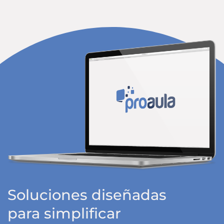
Soluciones diseñadas
para simplificar